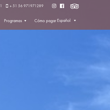
61
+ 51 56 971971289
Español
Programas
Cómo pagar