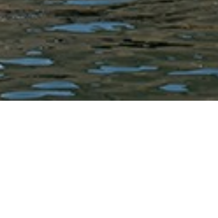
por las Islas Ballestas
 Peru y estas iniciando tu viaje hacia el sur del país o vives en 
initivamente esta es una excursión de un par de días o de un fi