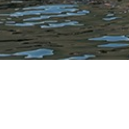
Paseo en bote 
Vision General:
Si te encuentras de vacaciones en
escapada romantica en pareja def